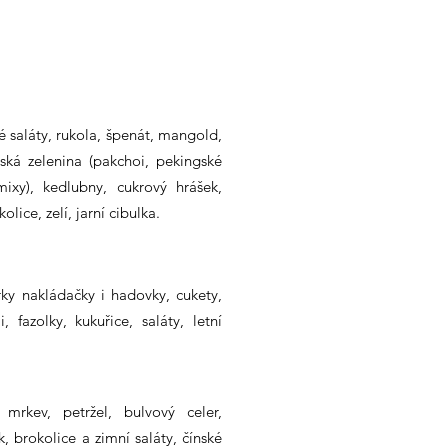
é saláty, rukola, špenát, mangold,
jská zelenina (pakchoi, pekingské
 mixy), kedlubny, cukrový hrášek,
lice, zelí, jarní cibulka.
rky nakládačky i hadovky, cukety,
i, fazolky, kukuřice, saláty, letní
mrkev, petržel, bulvový celer,
, brokolice a zimní saláty, čínské