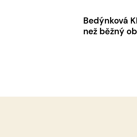
Bedýnková KP
než běžný o