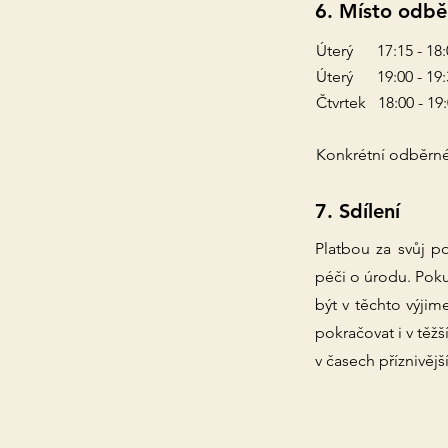
6. Místo odbě
Úterý 17:15 - 1
Úterý 19:00 - 1
Čtvrtek 18:00 - 1
Konkrétní odběrné 
7. Sdílení
Platbou za svůj p
péči o úrodu. Poku
být v těchto výji
pokračovat i v těž
v časech příznivějš