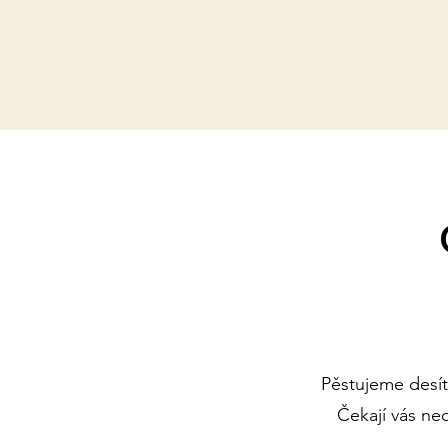
Pěstujeme desítk
Čekají vás ne