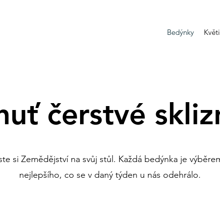
Bedýnky
Květ
huť čerstvé skliz
te si Zemědějství na svůj stůl. Každá bedýnka je výběr
nejlepšího, co se v daný týden u nás odehrálo.