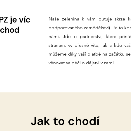
Z je víc
Naše zelenina k vám putuje skrze k
bchod
podporovaného zemědělství). Je to ko
námi
. Jde o partnerství, které přin
stranám: vy přesně víte, jak a kdo vaš
můžeme díky vaší platbě na začátku s
věnovat se péči o dějství v zemi.
Jak to chodí