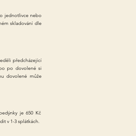
ro jednotlivce nebo
vném skladování dle
eděli předcházející
ebo po dovolené si
ínu dovolené může
bedýnky je 650 Kč
it v 1-3 splátkách.