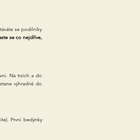
táváte se podílníky
aste se co nejdříve,
ní. Na trzích a do
ostane výhradně do
íte). První bedýnky