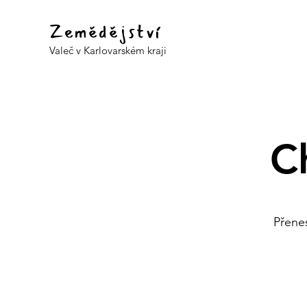
Zemědějství
Valeč v Karlovarském kraji
C
Přenes