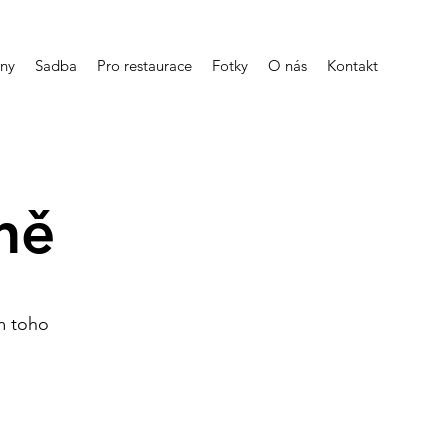
iny
Sadba
Pro restaurace
Fotky
O nás
Kontakt
ně
em toho