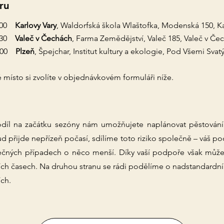
ru
8:00
Karlovy Vary
, Waldorfská škola Wlaštofka, Modenská 150, Ka
9:30
Valeč v Čechách
, Farma Zemědějství, Valeč 185, Valeč v Č
9:00
Plzeň
, Špejchar, Institut kultury a ekologie, Pod Všemi Svat
místo si zvolíte v objednávkovém formuláři níže.
odíl na začátku sezóny nám umožňujete naplánovat pěstování
d přijde nepřízeň počasí, sdílíme toto riziko společně – váš p
mečných případech o něco menší. Díky vaší podpoře však můž
ších časech. Na druhou stranu se rádi podělíme o nadstandardní 
ích.