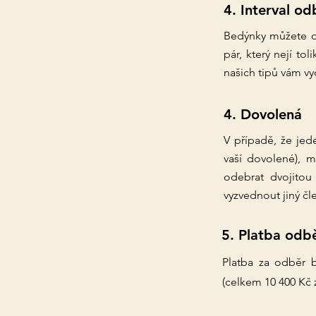
4. Interval od
Bedýnky můžete od
pár, který nejí t
našich tipů vám vyd
4. Dovolená
V případě, že jed
vaší dovolené), 
odebrat dvojitou
vyzvednout jiný č
5. Platba odb
Platba za odběr 
(celkem 10 400 Kč z