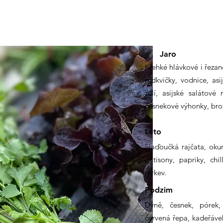
​​Jaro
Křehké hlávkové i řezan
ředkvičky, vodnice, asi
zelí, asijské salátové
česnekové výhonky, broko
Léto
Slaďoučká rajčata, oku
patisony, papriky, chill
mrkev.
Podzim
Dýně, česnek, pórek, 
červená řepa, kadeřávek