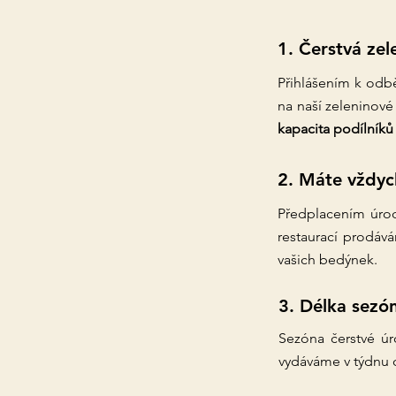
1. Čerstvá zel
Přihlášením k odbě
na naší zeleninové
kapacita podílníků
2. Máte vždyc
Předplacením úrod
restaurací prodáv
vašich bedýnek.
3. Délka sezó
Sezóna čerstvé úr
vydáváme v týdnu o