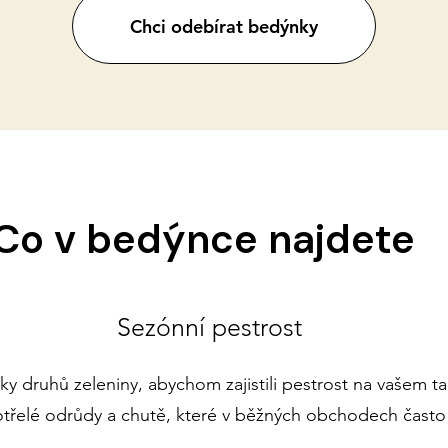
Chci odebírat bedýnky
Co v bedýnce najdete
Sezónní pestrost
y druhů zeleniny, abychom zajistili pestrost na vašem talí
otřelé odrůdy a chutě, které v běžných obchodech často