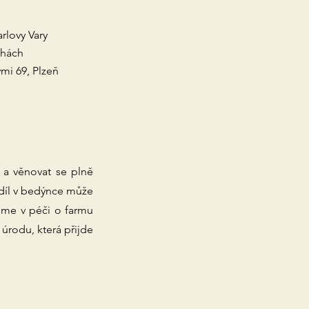
rlovy Vary
echách
ými 69, Plzeň
 a věnovat se plně
odíl v bedýnce může
eme v péči o farmu
úrodu, která přijde