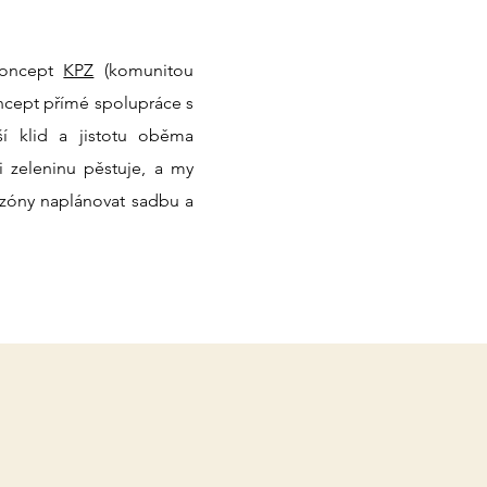
oncept
KPZ
(komunitou
ncept přímé spolupráce s
áší klid a jistotu oběma
i zeleninu pěstuje, a my
ezóny naplánovat sadbu a