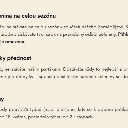
enina na celou sezónu
ru se stáváte na celou sezónu součástí našeho Zemědějství. S
 úrodě a získáváte tak nárok na pravidelný odběr zeleniny.
Přihl
 je omezena.
ky přednost
y se stáváte naším parťákem. Dostáváte vždy to nejlepší a prv
áme jen přebytky – spousta pěstitelsky náročné zeleniny se d
ny
ody potrvá 25 týdnů (resp. dle toho, kdy se k odběru přihlás
d 18. května, poslední v týdnu od 2. listopadu.