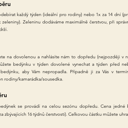
běru
ebírat každý týden (ideální pro rodiny) nebo 1x za 14 dní (p
olik zeleniny). Zeleninu dodáváme maximálně čerstvou, při sprá
rží.
ete na dovolenou a nahlásíte nám to dopředu (nejpozději v n
můžete bedýnku v týden dovolené vynechat a týden před n
 bedýnku, aby Vám nepropadla. Případně ji za Vás v term
len rodiny/kamarádka/sousedka.
ěru
bedýnek se provádí na celou sezónu dopředu. Cena jedné 
a zbývajících 16 týdnů čerstvosti). Celkovou částku můžete uhrad