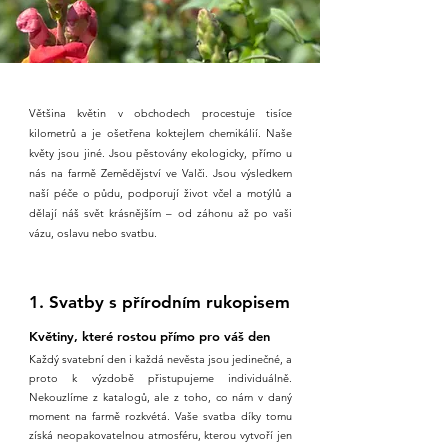
Většina květin v obchodech procestuje tisíce
kilometrů a je ošetřena koktejlem chemikálií. Naše
květy jsou jiné. Jsou pěstovány ekologicky, přímo u
nás na farmě Zemědějství ve Valči. Jsou výsledkem
naší péče o půdu, podporují život včel a motýlů a
dělají náš svět krásnějším – od záhonu až po vaši
vázu, oslavu nebo svatbu.
1. Svatby s přírodním rukopisem
Květiny, které rostou přímo pro váš den
Každý svatební den i každá nevěsta jsou jedinečné, a
proto k výzdobě přistupujeme individuálně.
Nekouzlíme z katalogů, ale z toho, co nám v daný
moment na farmě rozkvétá. Vaše svatba díky tomu
získá neopakovatelnou atmosféru, kterou vytvoří jen