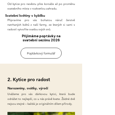
Od kytice pro nevěstu přes korsáže až po proměnu
svatebního místa v rozkvetlou zahradu.
Svatební květiny v kyblíku
Připravíme pro vás bohatou náruč čerstvě
natrhaných květů z naší farmy, ze kterých si sami s
radostí vytvoříte svatbu svých snů.
Přijímáme poptávky na
svatební sezónu 2026
Poptávkový formulář
2. Kytice pro radost
Narozeniny, svátky, výročí
Uvážeme pro vás dárkovou kytici, která bude
odrážet to nejlepší, co u nás právě kvete. Žádné dvě
nejsou stejné – každá je originálním dílem přírody.