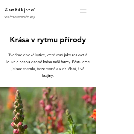
Zemědějství
Valeč v Karlovarském kraji
Krása v rytmu přírody
Tvoříme divoké kytice, které voní jako rozkvetlá
louka a nesou v sobě krásu naší farmy. Pěstujeme
je bez chemie, bezorebně a s vizí čisté, živé
krajiny.