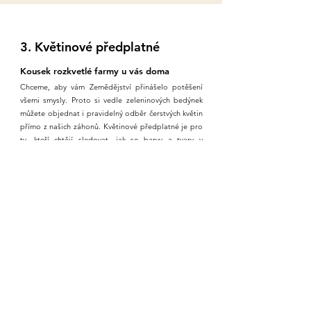
3. Květinové předplatné
Kousek rozkvetlé farmy u vás doma
Chceme, aby vám Zemědějství přinášelo potěšení
všemi smysly. Proto si vedle zeleninových bedýnek
můžete objednat i pravidelný odběr čerstvých květin
přímo z našich záhonů.
Květinové předplatné je pro
ty, kteří chtějí sledovat, jak se barvy a tvary v
průběhu roku proměňují. Naše kytice jsou sezónní a
voní tak, jak květy vonět mají. Nevypadají jako uměle
uspořádané vazby – jejich krása je přirozená, divoká
a nespoutaná.