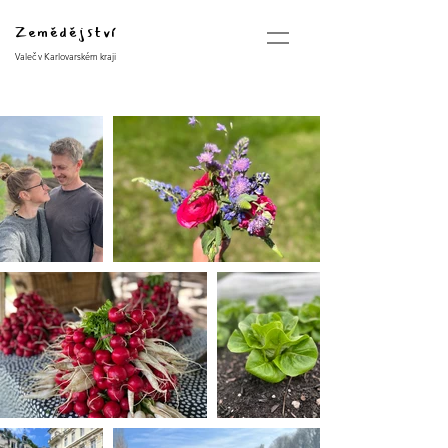
Zemědějství
Valeč v Karlovarském kraji